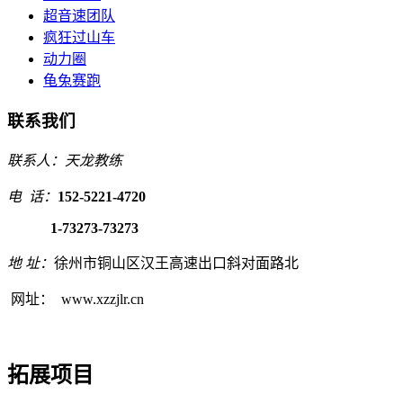
超音速团队
疯狂过山车
动力圈
龟兔赛跑
联系我们
联系人：天龙教练
电 话：
152-5221-4720
1-73273-73273
地 址：
徐州市铜山区汉王高速出口斜对面路北
网址： www.xzzjlr.cn
拓展项目